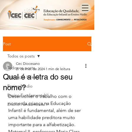
Post
Todos os posts
Cec Diocesano
Todos os posts
27 de mai. de 2024
1 min de leitura
Qual é a letra do seu
Educação Infantil
nome?
Ensino Médio
Ensino Fundamental II
Desenvolver o trabalho com o 
nome da criança na Educação 
Ensino Fundamental I
Infantil é fundamental, além de ser 
uma habilidade preditora muito 
importante para a alfabetização.
Maternal II -professora Maria Clara