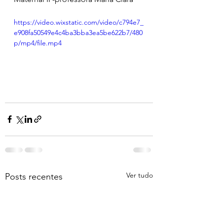
https://video.wixstatic.com/video/c794e7_
e908fa50549e4c4ba3bba3ea5be622b7/480
p/mp4/file.mp4
Ver tudo
Posts recentes