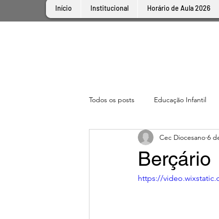
Início
Institucional
Horário de Aula 2026
Todos os posts
Educação Infantil
Cec Diocesano
6 d
Berçário
https://video.wixstat