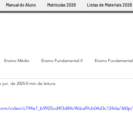
Manual do Aluno
Matrículas 2026
Listas de Materiais 2026
Ensino Médio
Ensino Fundamental II
Ensino Fundamental
e jun. de 2025
0 min de leitura
ic.com/video/c794e7_b9925cd4f3d84c9bbaf9cb04d3c124da/360p