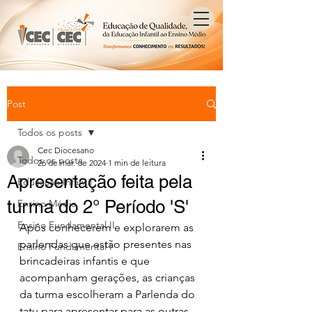
Post
Todos os posts
Cec Diocesano
Todos os posts
26 de mar. de 2024
1 min de leitura
Apresentação feita pela
Educação Infantil
turma do 2° Período 'S'
Ensino Médio
Ensino Fundamental II
Após conhecerem e explorarem as 
parlendas que estão presentes nas 
Ensino Fundamental I
brincadeiras infantis e que 
acompanham gerações, as crianças 
da turma escolheram a Parlenda do 
tatu para apresentar para as outras 