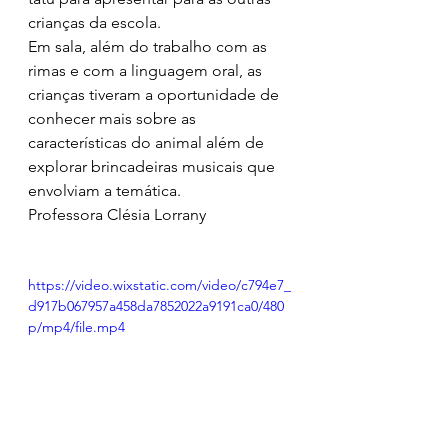
crianças da escola. 
Em sala, além do trabalho com as 
rimas e com a linguagem oral, as 
crianças tiveram a oportunidade de 
conhecer mais sobre as 
características do animal além de 
explorar brincadeiras musicais que 
envolviam a temática.
Professora Clésia Lorrany
https://video.wixstatic.com/video/c794e7_
d917b067957a458da7852022a9191ca0/480
p/mp4/file.mp4