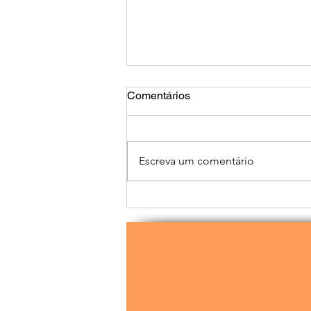
Comentários
Escreva um comentário
Que venha 2026!