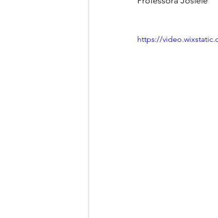
Professora Josiele
https://video.wixstat