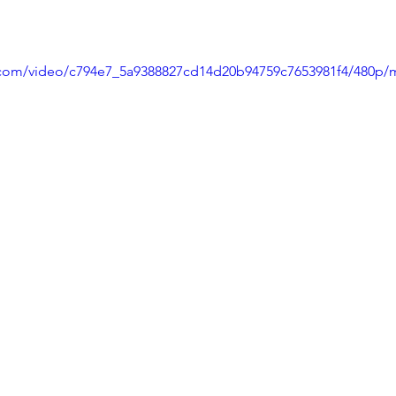
ic.com/video/c794e7_5a9388827cd14d20b94759c7653981f4/480p/