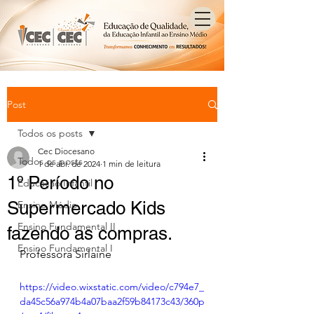
Post
Todos os posts
Cec Diocesano
Todos os posts
1 de abr. de 2024
1 min de leitura
1º Período no
Educação Infantil
Supermercado Kids
Ensino Médio
Ensino Fundamental II
fazendo as compras.
Ensino Fundamental I
Professora Sirlaine
https://video.wixstatic.com/video/c794e7_
da45c56a974b4a07baa2f59b84173c43/360p